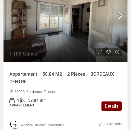
1 105 €
/mois
Appartement – 58,84 M2 – 2 Pièces – BORDEAUX
CENTRE
33000, Bordeaux, France
1
58.84
m²
APPARTEMENT
Détails
il y a2 mois
Agence Gruener Immobilier