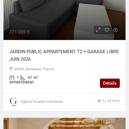
221 050 €
JARDIN PUBLIC APPARTEMENT T2 + GARAGE LIBRE
JUIN 2026
33000, Bordeaux, France
1
47
m²
APPARTEMENT
Détails
il y a3 mois
Agence Gruener Immobilier