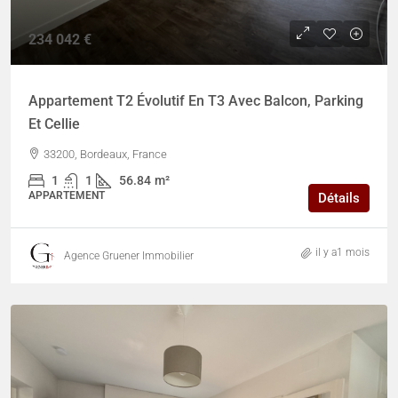
234 042 €
Appartement T2 Évolutif En T3 Avec Balcon, Parking
Et Cellie
33200, Bordeaux, France
1
1
56.84
m²
APPARTEMENT
Détails
il y a1 mois
Agence Gruener Immobilier