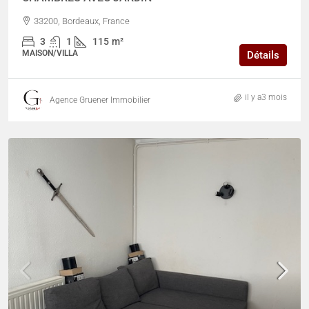
33200, Bordeaux, France
3
1
115
m²
MAISON/VILLA
Détails
il y a3 mois
Agence Gruener Immobilier