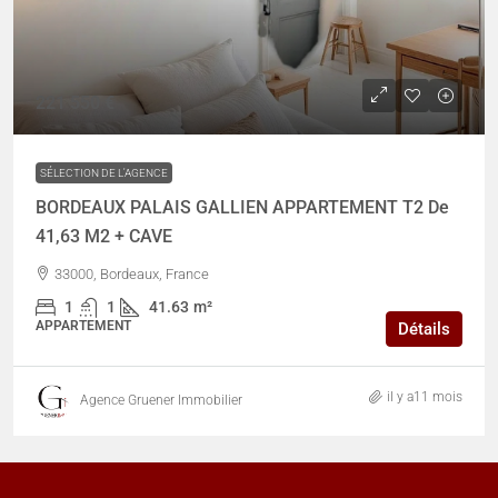
221 550 €
SÉLECTION DE L'AGENCE
BORDEAUX PALAIS GALLIEN APPARTEMENT T2 De
41,63 M2 + CAVE
33000, Bordeaux, France
1
1
41.63
m²
APPARTEMENT
Détails
il y a11 mois
Agence Gruener Immobilier