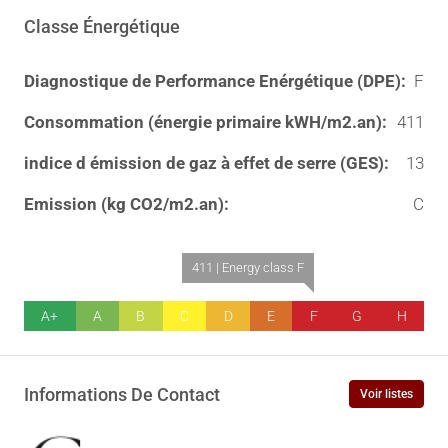
Classe Énergétique
Diagnostique de Performance Enérgétique (DPE):
F
Consommation (énergie primaire kWH/m2.an):
411
indice d émission de gaz à effet de serre (GES):
13
Emission (kg CO2/m2.an):
C
411 | Energy class F
A+
A
B
C
D
E
F
G
H
Informations De Contact
Voir listes