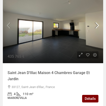
435 765 €
Saint Jean D’Illac Maison 4 Chambres Garage Et
Jardin
33127, Saint-Jean-d'Illac, France
4
110
m²
MAISON/VILLA
Détails