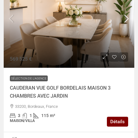
569 525 €
SÉLECTION DE L'AGENCE
CAUDERAN VUE GOLF BORDELAIS MAISON 3
CHAMBRES AVEC JARDIN
33200, Bordeaux, France
3
1
115
m²
MAISON/VILLA
Détails