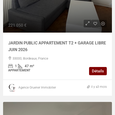
221 050 €
JARDIN PUBLIC APPARTEMENT T2 + GARAGE LIBRE
JUIN 2026
33000, Bordeaux, France
1
47
m²
APPARTEMENT
Détails
il y a3 mois
Agence Gruener Immobilier