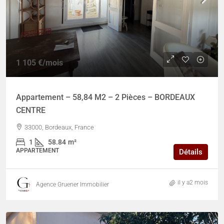
1 105 €
/mois
Appartement – 58,84 M2 – 2 Pièces – BORDEAUX
CENTRE
33000, Bordeaux, France
1
58.84
m²
APPARTEMENT
Détails
il y a2 mois
Agence Gruener Immobilier