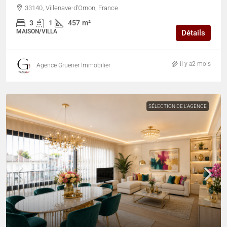
33140, Villenave-d'Ornon, France
3
1
457
m²
MAISON/VILLA
Détails
il y a2 mois
Agence Gruener Immobilier
SÉLECTION DE L'AGENCE