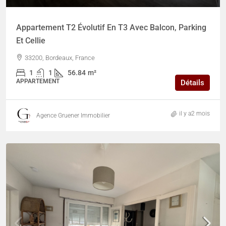
Appartement T2 Évolutif En T3 Avec Balcon, Parking
Et Cellie
33200, Bordeaux, France
1
1
56.84
m²
APPARTEMENT
Détails
il y a2 mois
Agence Gruener Immobilier