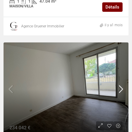
1
1
47.04
m²
MAISON/VILLA
Détails
il y a1 mois
Agence Gruener Immobilier
234 042 €