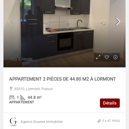
765 €
/mois
APPARTEMENT 2 PIÈCES DE 44.80 M2 À LORMONT
33310, Lormont, France
1
44.8
m²
APPARTEMENT
Détails
il y a1 mois
Agence Gruener Immobilier