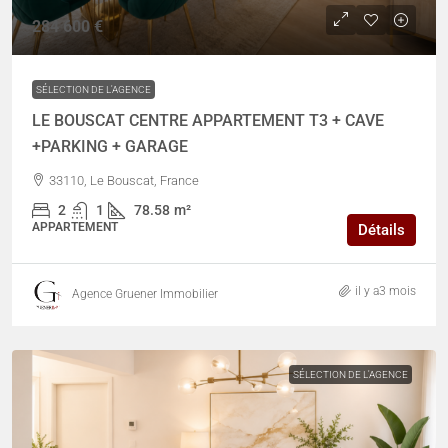
284 600 €
SÉLECTION DE L'AGENCE
LE BOUSCAT CENTRE APPARTEMENT T3 + CAVE
+PARKING + GARAGE
33110, Le Bouscat, France
2
1
78.58
m²
APPARTEMENT
Détails
il y a3 mois
Agence Gruener Immobilier
SÉLECTION DE L'AGENCE