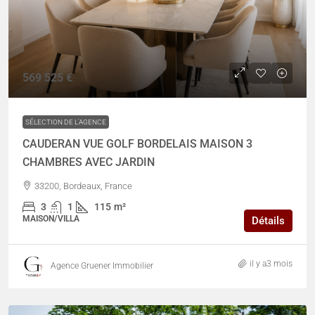
569 525 €
SÉLECTION DE L'AGENCE
CAUDERAN VUE GOLF BORDELAIS MAISON 3
CHAMBRES AVEC JARDIN
33200, Bordeaux, France
3
1
115
m²
MAISON/VILLA
Détails
il y a3 mois
Agence Gruener Immobilier