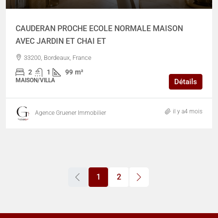
CAUDERAN PROCHE ECOLE NORMALE MAISON
AVEC JARDIN ET CHAI ET
33200, Bordeaux, France
2
1
99
m²
MAISON/VILLA
Détails
il y a4 mois
Agence Gruener Immobilier
1
2