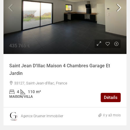
435 765 €
Saint Jean D’Illac Maison 4 Chambres Garage Et
Jardin
33127, Saint-Jean-d'Illac, France
4
110
m²
MAISON/VILLA
Détails
il y a3 mois
Agence Gruener Immobilier