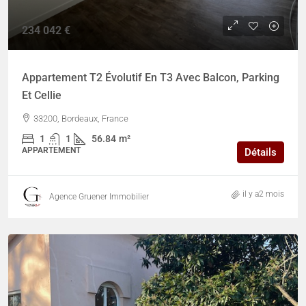
234 042 €
Appartement T2 Évolutif En T3 Avec Balcon, Parking
Et Cellie
33200, Bordeaux, France
1
1
56.84
m²
APPARTEMENT
Détails
il y a2 mois
Agence Gruener Immobilier