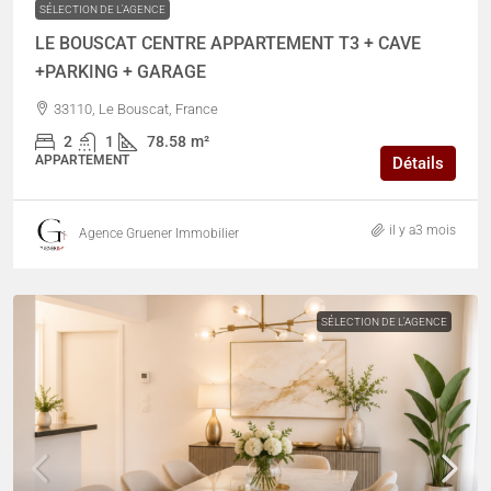
SÉLECTION DE L'AGENCE
LE BOUSCAT CENTRE APPARTEMENT T3 + CAVE
+PARKING + GARAGE
33110, Le Bouscat, France
2
1
78.58
m²
APPARTEMENT
Détails
il y a3 mois
Agence Gruener Immobilier
SÉLECTION DE L'AGENCE