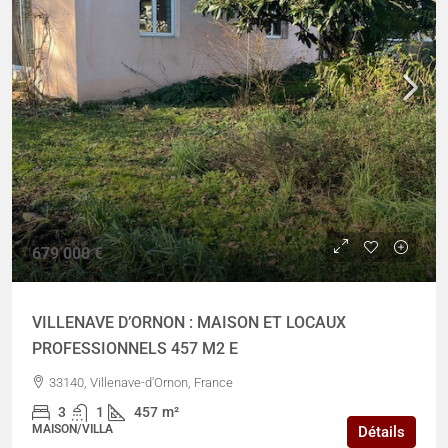
679 000 €
VILLENAVE D’ORNON : MAISON ET LOCAUX
PROFESSIONNELS 457 M2 E
33140, Villenave-d'Ornon, France
3
1
457
m²
MAISON/VILLA
Détails