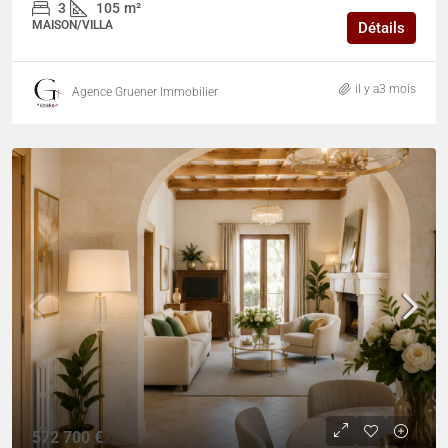
3
105
m²
MAISON/VILLA
Détails
il y a3 mois
Agence Gruener Immobilier
572 700 €