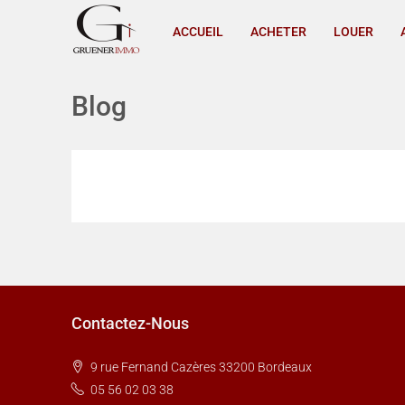
ACCUEIL
ACHETER
LOUER
Blog
Contactez-Nous
9 rue Fernand Cazères 33200 Bordeaux
05 56 02 03 38